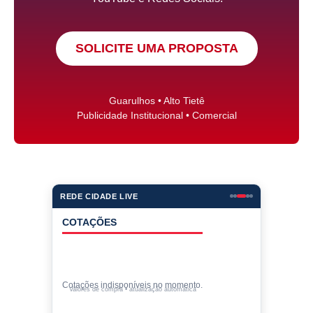
SOLICITE UMA PROPOSTA
Guarulhos • Alto Tietê
Publicidade Institucional • Comercial
REDE CIDADE LIVE
COTAÇÕES
Cotações indisponíveis no momento.
Valores de compra • atualização automática