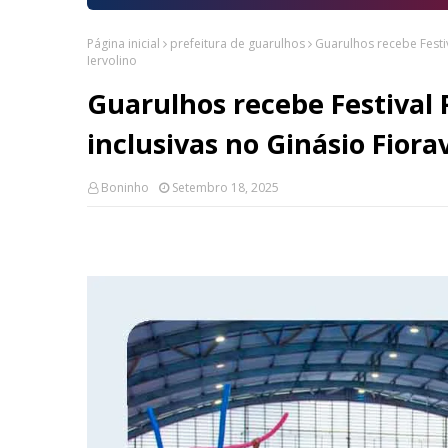
Página inicial
prefeitura de guarulhos
Guarulhos recebe Festi
Iervolino
Guarulhos recebe Festival 
inclusivas no Ginásio Fiora
Boninho
Setembro 18, 2025