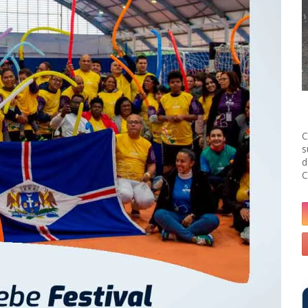
C
s
d
C