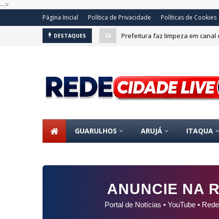
-->
Página Inicial
Política de Privacidade
Políticas de Cookies
Prefeitura faz limpeza em canal 
DESTAQUES
Boa tarde. Segue release. Link: https:/
BRASIL
atibaia
GUARULHOS
ARUJÁ
ITAQUA
ANUNCIE NA R
Portal de Notícias • YouTube • Rede