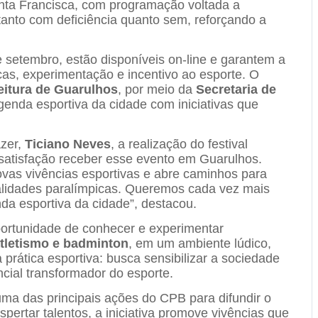
nta Francisca, com programação voltada a
 tanto com deficiência quanto sem, reforçando a
e setembro, estão disponíveis on-line e garantem a
cas, experimentação e incentivo ao esporte. O
eitura de Guarulhos
, por meio da
Secretaria de
genda esportiva da cidade com iniciativas que
azer,
Ticiano Neves
, a realização do festival
satisfação receber esse evento em Guarulhos.
ovas vivências esportivas e abre caminhos para
lidades paralímpicas. Queremos cada vez mais
da esportiva da cidade”, destacou.
 oportunidade de conhecer e experimentar
 atletismo e badminton
, em um ambiente lúdico,
 prática esportiva: busca sensibilizar a sociedade
ncial transformador do esporte.
ma das principais ações do CPB para difundir o
pertar talentos, a iniciativa promove vivências que