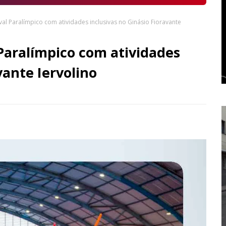
val Paralímpico com atividades inclusivas no Ginásio Fioravante
Paralímpico com atividades
vante Iervolino