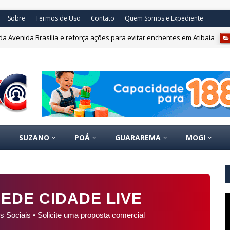
Sobre
Termos de Uso
Contato
Quem Somos e Expediente
da Avenida Brasília e reforça ações para evitar enchentes em Atibaia
/atibaia.sp.gov.br/noticias/defesa-animal/mutirao-de-castracao-segue-co
SUZANO
POÁ
GUARAREMA
MOGI
EDE CIDADE LIVE
s Sociais • Solicite uma proposta comercial