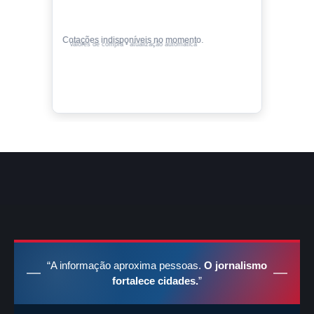
Cotações indisponíveis no momento.
Valores de compra • atualização automática
“A informação aproxima pessoas.
O jornalismo
fortalece cidades.
”