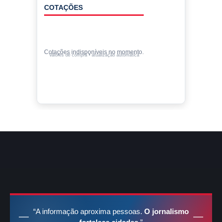
COTAÇÕES
Cotações indisponíveis no momento.
Valores de compra • atualização automática
“A informação aproxima pessoas.
O jornalismo