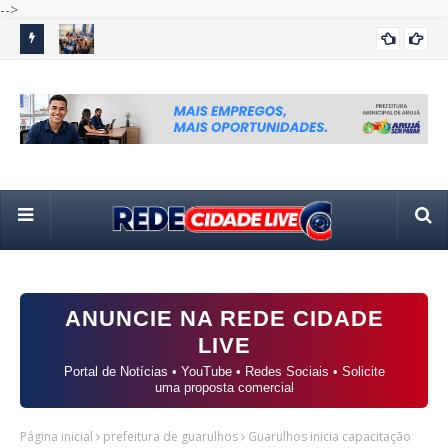
-->
aneamento
Escola municipal de Guarulhos recebe pesquisadores de
Pre
GUARULHOS
a
Harvard por projeto sobre desenvolvimento socioemocional
re
ANUNCIE NA REDE CIDADE
LIVE
Portal de Notícias • YouTube • Redes Sociais • Solicite
uma proposta comercial
Página inicial
prefeitura de guarulhos
Guarulhos inicia capacitação