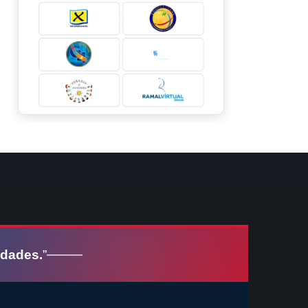
idades.
”