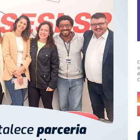
C
s
d
C