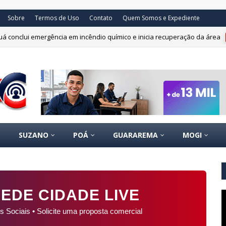
Sobre
Termos de Uso
Contato
Quem Somos e Expediente
uá conclui emergência em incêndio químico e inicia recuperação da área
SUZANO
POÁ
GUARAREMA
MOGI
EDE CIDADE LIVE
s Sociais • Solicite uma proposta comercial