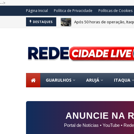
-->
Página Inicial
Política de Privacidade
Políticas de Cookies
Após 50 horas de operação, Itaq
DESTAQUES
GUARULHOS
ARUJÁ
ITAQUA
ANUNCIE NA R
Portal de Notícias • YouTube • Rede