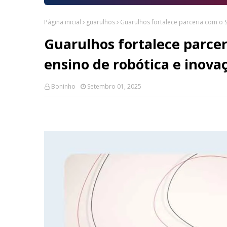
Página inicial
guarulhos
Guarulhos fortalece parceria com o S
Guarulhos fortalece parcer
ensino de robótica e inova
Boninho
Setembro 01, 2025