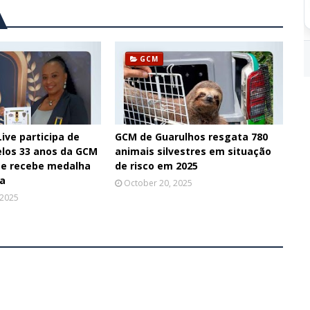
GCM
ive participa de
GCM de Guarulhos resgata 780
elos 33 anos da GCM
animais silvestres em situação
 e recebe medalha
de risco em 2025
a
October 20, 2025
 2025