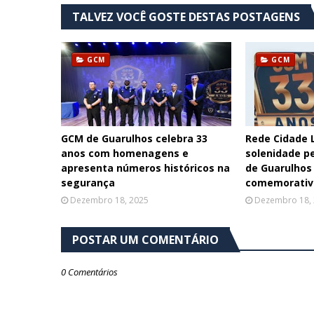
TALVEZ VOCÊ GOSTE DESTAS POSTAGENS
GCM
GCM
GCM de Guarulhos celebra 33
Rede Cidade L
anos com homenagens e
solenidade p
apresenta números históricos na
de Guarulhos
segurança
comemorativ
Dezembro 18, 2025
Dezembro 18,
POSTAR UM COMENTÁRIO
0 Comentários