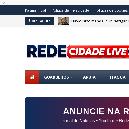
-->
Página Inicial
Política de Privacidade
Políticas de Cookies
Flávio Dino manda PF investigar
DESTAQUES
GUARULHOS
ARUJÁ
ITAQUA
ANUNCIE NA R
Portal de Notícias • YouTube • Rede