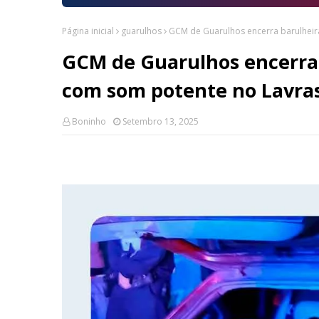
Página inicial
guarulhos
GCM de Guarulhos encerra barulheir
GCM de Guarulhos encerra 
com som potente no Lavra
Boninho
Setembro 13, 2025