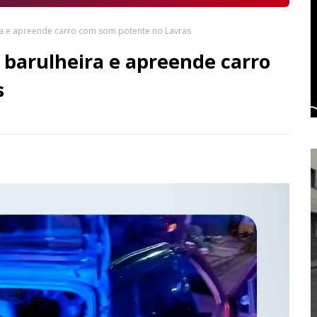
a e apreende carro com som potente no Lavras
barulheira e apreende carro
s