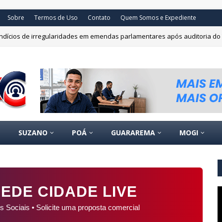
Sobre
Termos de Uso
Contato
Quem Somos e Expediente
 indícios de irregularidades em emendas parlamentares após auditoria do
SUZANO
POÁ
GUARAREMA
MOGI
EDE CIDADE LIVE
s Sociais • Solicite uma proposta comercial