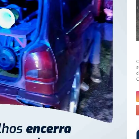
C
s
d
C