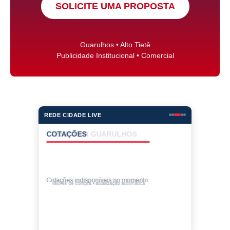
SOLICITE UMA PROPOSTA
Guarulhos • Alto Tietê
Publicidade Institucional • Comercial
REDE CIDADE LIVE
COTAÇÕES
Cotações indisponíveis no momento.
Valores de compra • atualização automática