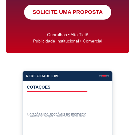
SOLICITE UMA PROPOSTA
Guarulhos • Alto Tietê
Publicidade Institucional • Comercial
REDE CIDADE LIVE
COTAÇÕES
Cotações indisponíveis no momento.
Valores de compra • atualização automática