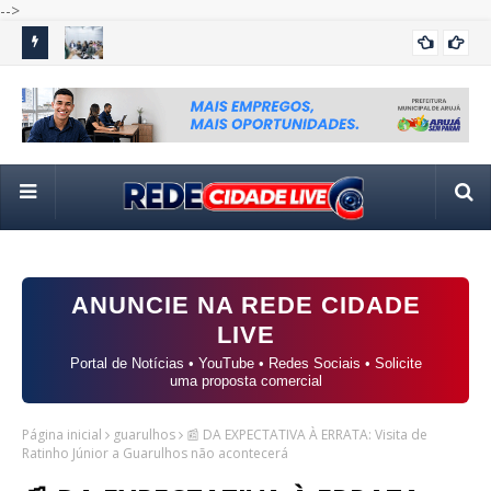
-->
ds no
Itaquá Mais Emprego realiza semana de seleções com
TSE
ITAQUA
vagas em 14 funções e oportunidades para jovem aprendiz
int
ANUNCIE NA REDE CIDADE
LIVE
Portal de Notícias • YouTube • Redes Sociais • Solicite
uma proposta comercial
Página inicial
guarulhos
📰 DA EXPECTATIVA À ERRATA: Visita de
Ratinho Júnior a Guarulhos não acontecerá