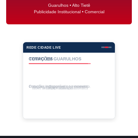
Guarulhos • Alto Tietê
Publicidade Institucional • Comercial
REDE CIDADE LIVE
COTAÇÕES
Cotações indisponíveis no momento.
Valores de compra • atualização automática