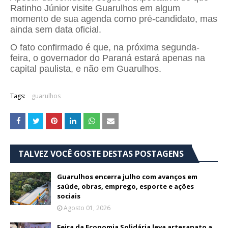
Ratinho Júnior visite Guarulhos em algum
momento de sua agenda como pré-candidato, mas
ainda sem data oficial.
O fato confirmado é que, na próxima segunda-
feira, o governador do Paraná estará apenas na
capital paulista, e não em Guarulhos.
Tags:
guarulhos
TALVEZ VOCÊ GOSTE DESTAS POSTAGENS
Guarulhos encerra julho com avanços em
saúde, obras, emprego, esporte e ações
sociais
Agosto 01, 2026
Feira da Economia Solidária leva artesanato a