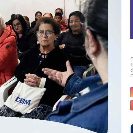
C
s
d
C