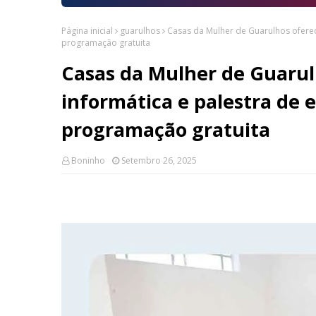
Página inicial
guarulhos
Casas da Mulher de Guarulhos ofer
programação gratuita
Casas da Mulher de Guarul
informática e palestra d
programação gratuita
Boninho
Setembro 26, 2025