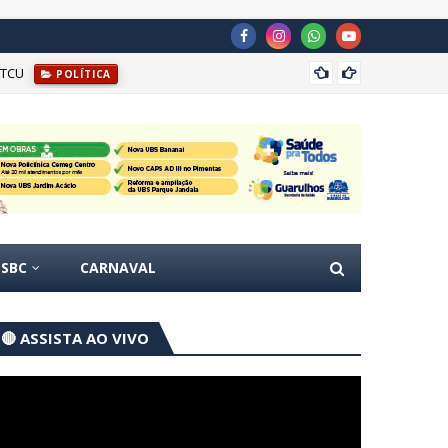
 TCU
Justiç
POLÍTICA
SBC
CARNAVAL
🔴 ASSISTA AO VIVO