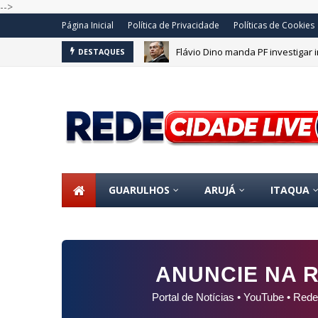
-->
Página Inicial
Política de Privacidade
Políticas de Cookies
Flávio Dino manda PF investigar
DESTAQUES
GUARULHOS
ARUJÁ
ITAQUA
ANUNCIE NA R
Portal de Notícias • YouTube • Rede