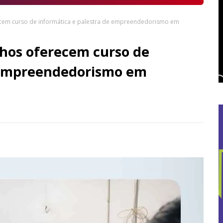
ecem curso de informática e palestra de empreendedorismo em
hos oferecem curso de
e empreendedorismo em