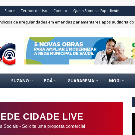
Sobre
Termos de Uso
Contato
Quem Somos e Expediente
 indícios de irregularidades em emendas parlamentares após auditoria do
SUZANO
POÁ
GUARAREMA
MOGI
EDE CIDADE LIVE
s Sociais • Solicite uma proposta comercial