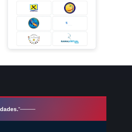
idades.
”