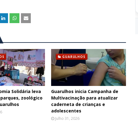
OS
GUARULHOS
omia Solidária leva
Guarulhos inicia Campanha de
 parques, zoológico
Multivacinação para atualizar
Guarulhos
caderneta de crianças e
adolescentes
26
Julho 31, 2026