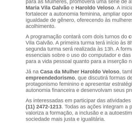
para as Mulheres, promoverá uma série de at
Maria Vila Galvão
e
Haroldo Veloso
. A inic
fortalecer a autonomia feminina, ampliar op
igualdade de gênero, oferecendo às mulher
acolhimento.
A programação contará com dois turnos do
c
Vila Galvão. A primeira turma terá início às 
segunda turma será realizada às 13h. A form
essenciais sobre o uso do computador e das p
para a vida pessoal quanto para a inserção 
Já na
Casa da Mulher Haroldo Veloso
, ta
empreendedorismo
, que discutirá formas d
protagonismo feminino e apresentar estratég
autonomia financeira e desenvolvam seus pró
As interessadas em participar das atividade
(11) 2472-1213
. Todas as ações integram a p
valoriza a formação, a inclusão e a autoest
sociedade mais justa e igualitária.