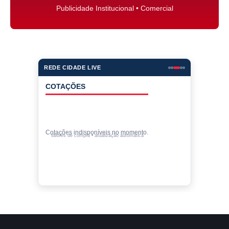
Publicidade Institucional • Comercial
REDE CIDADE LIVE
COTAÇÕES
Cotações indisponíveis no momento.
Valores de compra • atualização automática