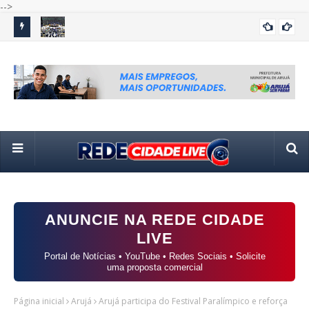
-->
amílias
Câmara retoma atividades com sessões remotas em meio
Flá
POLÍTICA
ao início da campanha eleitoral
em
ANUNCIE NA REDE CIDADE
LIVE
Portal de Notícias • YouTube • Redes Sociais • Solicite
uma proposta comercial
Página inicial
Arujá
Arujá participa do Festival Paralímpico e reforça