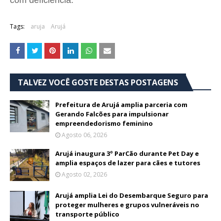
Tags:
aruja
Arujá
TALVEZ VOCÊ GOSTE DESTAS POSTAGENS
Prefeitura de Arujá amplia parceria com
Gerando Falcões para impulsionar
empreendedorismo feminino
Agosto 06, 2026
Arujá inaugura 3º ParCão durante Pet Day e
amplia espaços de lazer para cães e tutores
Agosto 02, 2026
Arujá amplia Lei do Desembarque Seguro para
proteger mulheres e grupos vulneráveis no
transporte público