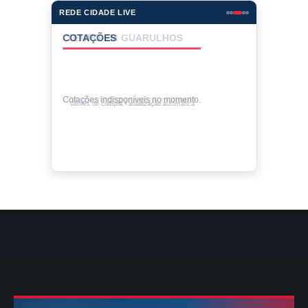
REDE CIDADE LIVE
COTAÇÕES
Cotações indisponíveis no momento.
Valores de compra • atualização automática