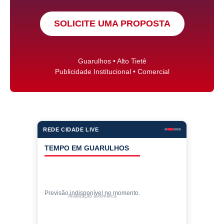
SOLICITE UMA PROPOSTA
Guarulhos • Alto Tietê
Publicidade Institucional • Comercial
REDE CIDADE LIVE
COTAÇÕES
Cotações indisponíveis no momento.
Valores de compra • atualização automática