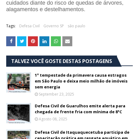
cuidados diante do risco de quedas de árvores,
alagamentos e destelhamentos.
Tags:
Defesa Civil
Governo SP
são paulo
TALVEZ VOCÊ GOSTE DESTAS POSTAGENS
1ª tempestade da primavera causa estragos
em São Paulo e deixa meio milhão de imóveis
sem energia
September 23, 2025
Defesa Civil de Guarulhos emite alerta para
chegada de frente fria com mínima de 8°C
Agosto 08, 2025
Defesa Civil de Itaquaquecetuba participa de
capacitação prática em resgate aquático em