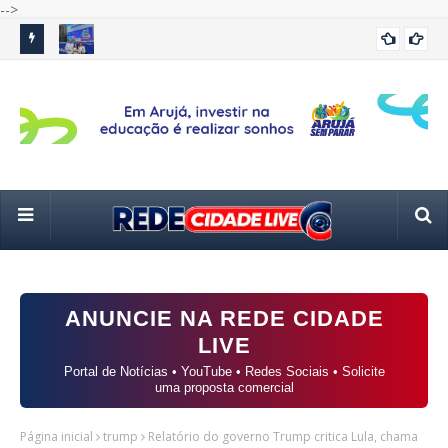
-->
 e
Saulo Souza recebe a primeira-dama do Estado, Cristiane
GCM
ALTO TIETÊ
Freitas, para visita às Carretas da Capacitação em Poá
trê
ANUNCIE NA REDE CIDADE
LIVE
Portal de Notícias • YouTube • Redes Sociais • Solicite
uma proposta comercial
Página inicial
trump
Relatório do governo Trump critica Lula, chama