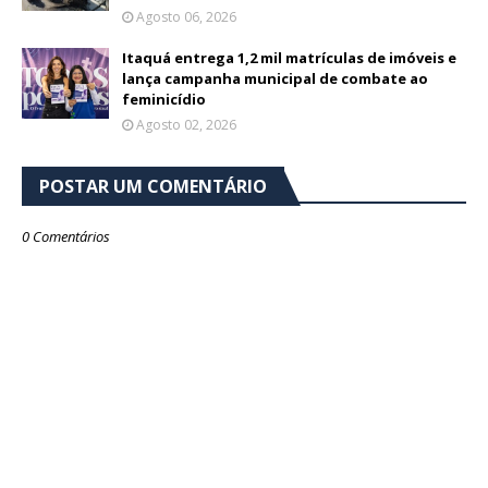
Agosto 06, 2026
Itaquá entrega 1,2 mil matrículas de imóveis e
lança campanha municipal de combate ao
feminicídio
Agosto 02, 2026
POSTAR UM COMENTÁRIO
0 Comentários