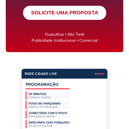
SOLICITE UMA PROPOSTA
Guarulhos • Alto Tietê
Publicidade Institucional • Comercial
REDE CIDADE LIVE
EMPRESAS PARCEIRAS
PROGRAMAÇÃO
90 MINUTOS
Futebol e resenha
FOGO NO PARQUINHO
Política com informação
CONECTADO COM O POVO
Entrevistas e notícias
BATE-PAPO COM TORQUATO
Ao vivo no YouTube