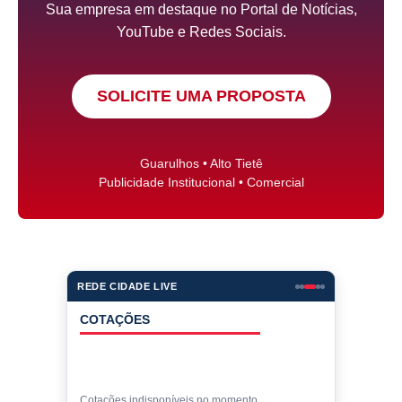
Sua empresa em destaque no Portal de Notícias,
YouTube e Redes Sociais.
SOLICITE UMA PROPOSTA
Guarulhos • Alto Tietê
Publicidade Institucional • Comercial
REDE CIDADE LIVE
COTAÇÕES
Cotações indisponíveis no momento.