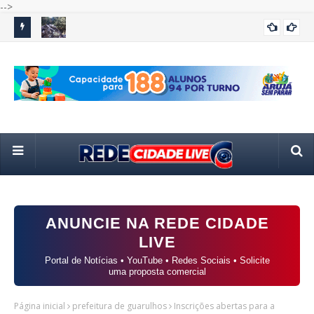
-->
e mais de
Prefeitura promove ação de limpeza em travessia da
Co
GUARULHOS
agosto
avenida Salgado Filho
ins
ANUNCIE NA REDE CIDADE
LIVE
Portal de Notícias • YouTube • Redes Sociais • Solicite
uma proposta comercial
Página inicial
prefeitura de guarulhos
Inscrições abertas para a