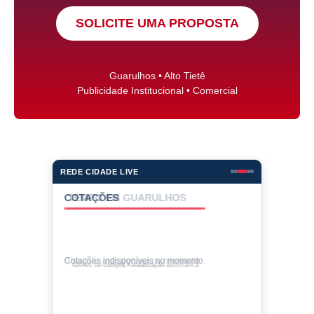
SOLICITE UMA PROPOSTA
Guarulhos • Alto Tietê
Publicidade Institucional • Comercial
REDE CIDADE LIVE
COTAÇÕES
Cotações indisponíveis no momento.
Valores de compra • atualização automática