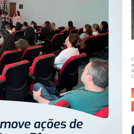
C
s
d
C