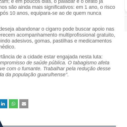
zam; e em poucos dias, o paladar e o olfato já
s são ainda mais significativos: em 1 ano, o risco
 após 10 anos, equipara-se ao de quem nunca
 deseja abandonar o cigarro pode buscar apoio nas
erecem acompanhamento multiprofissional gratuito,
luindo adesivos, gomas, pastilhas e medicamentos
médico.
tância de a cidade estar engajada nesta luta:
ompromisso de saúde pública. O tabagismo afeta
e com o fumante. Trabalhar pela redução desse
vida da população guarulhense”
.