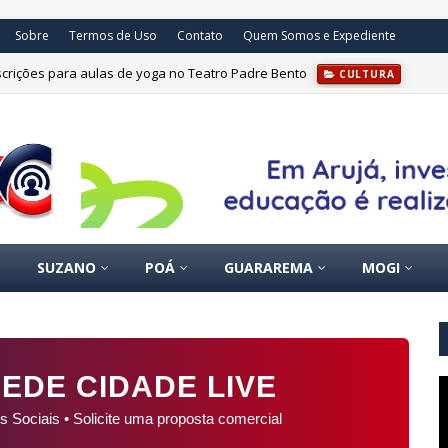
Sobre
Termos de Uso
Contato
Quem Somos e Expediente
uá conclui emergência em incêndio químico e inicia recuperação da área
SUZANO
POÁ
GUARAREMA
MOGI
EDE CIDADE LIVE
s Sociais • Solicite uma proposta comercial