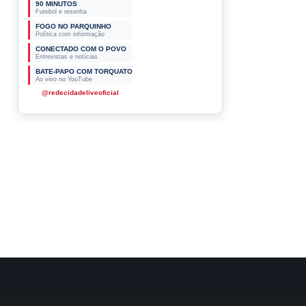
90 MINUTOS
Futebol e resenha
FOGO NO PARQUINHO
Política com informação
CONECTADO COM O POVO
Entrevistas e notícias
BATE-PAPO COM TORQUATO
Ao vivo no YouTube
@redecidadeliveoficial