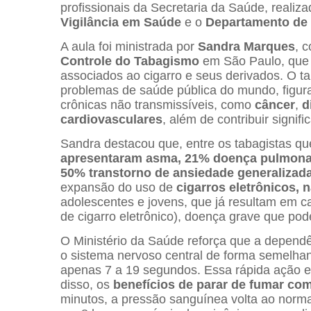
profissionais da Secretaria da Saúde, realiz
Vigilância em Saúde
e o
Departamento de
A aula foi ministrada por
Sandra Marques
, 
Controle do Tabagismo
em São Paulo, que t
associados ao cigarro e seus derivados. O t
problemas de saúde pública do mundo, figur
crônicas não transmissíveis, como
câncer
,
d
cardiovasculares
, além de contribuir signif
Sandra destacou que, entre os tabagistas 
apresentaram asma, 21% doença pulmonar 
50% transtorno de ansiedade generalizad
expansão do uso de
cigarros eletrônicos, 
adolescentes e jovens, que já resultam em 
de cigarro eletrônico), doença grave que pod
O Ministério da Saúde reforça que a dependên
o sistema nervoso central de forma semelha
apenas 7 a 19 segundos. Essa rápida ação ex
disso, os
benefícios de parar de fumar c
minutos, a pressão sanguínea volta ao normal