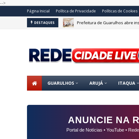
-->
Página Inicial
Política de Privacidade
Políticas de Cookies
Após 50 horas de operação, Itaq
DESTAQUES
GUARULHOS
ARUJÁ
ITAQUA
ANUNCIE NA R
Portal de Notícias • YouTube • Rede