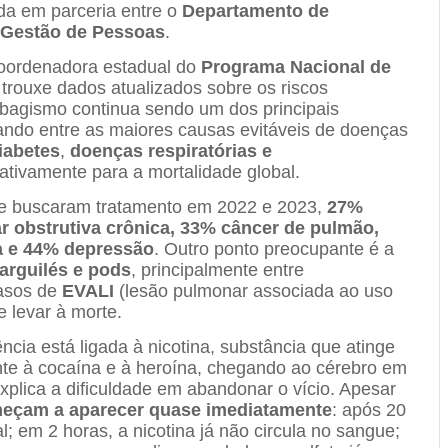
ada em parceria entre o
Departamento de
 Gestão de Pessoas
.
coordenadora estadual do
Programa Nacional de
rouxe dados atualizados sobre os riscos
abagismo continua sendo um dos principais
ando entre as maiores causas evitáveis de doenças
iabetes
,
doenças respiratórias e
icativamente para a mortalidade global.
que buscaram tratamento em 2022 e 2023,
27%
obstrutiva crônica, 33% câncer de pulmão,
a e 44% depressão
. Outro ponto preocupante é a
narguilés e pods
, principalmente entre
casos de
EVALI
(lesão pulmonar associada ao uso
e levar à morte.
cia está ligada à nicotina, substância que atinge
nte à cocaína e à heroína, chegando ao cérebro em
plica a dificuldade em abandonar o vício. Apesar
omeçam a aparecer quase imediatamente
: após 20
; em 2 horas, a nicotina já não circula no sangue;