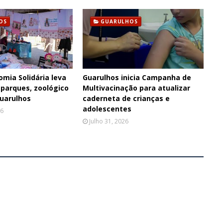
OS
GUARULHOS
omia Solidária leva
Guarulhos inicia Campanha de
 parques, zoológico
Multivacinação para atualizar
Guarulhos
caderneta de crianças e
adolescentes
26
Julho 31, 2026