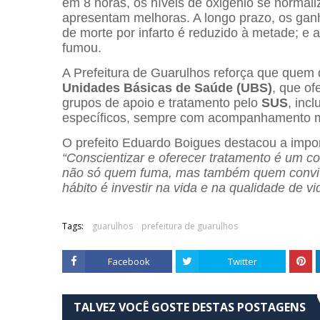
em 8 horas, os níveis de oxigênio se normali
apresentam melhoras. A longo prazo, os ganho
de morte por infarto é reduzido à metade; e
fumou.
A Prefeitura de Guarulhos reforça que quem
Unidades Básicas de Saúde (UBS)
, que of
grupos de apoio e tratamento pelo
SUS
, inc
específicos, sempre com acompanhamento 
O prefeito Eduardo Boigues destacou a impor
“Conscientizar e oferecer tratamento é um c
não só quem fuma, mas também quem conviv
hábito é investir na vida e na qualidade de 
Tags:
guarulhos
prefeitura de guarulhos
Facebook
Twitter
TALVEZ VOCÊ GOSTE DESTAS POSTAGENS