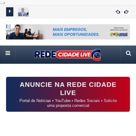
-->
 com
TSE cria conselho para monitorar fake news e uso de
Cas
ELEIÇÕES 2026
 aprendiz
inteligência artificial nas eleições de 2026
com
ANUNCIE NA REDE CIDADE
LIVE
Portal de Notícias • YouTube • Redes Sociais • Solicite
uma proposta comercial