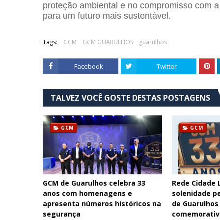
proteção ambiental e no compromisso com a p
para um futuro mais sustentável.
Tags:
GCM
GCM GUARULHOS
guarulhos
Facebook
Twitter
TALVEZ VOCÊ GOSTE DESTAS POSTAGENS
GCM
GCM
GCM de Guarulhos celebra 33
Rede Cidade L
anos com homenagens e
solenidade p
apresenta números históricos na
de Guarulhos
segurança
comemorativ