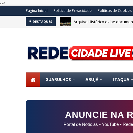
-->
Página Inicial
Política de Privacidade
Políticas de Cookies
Arquivo Histórico exibe document
DESTAQUES
GUARULHOS
ARUJÁ
ITAQUA
ANUNCIE NA R
Portal de Notícias • YouTube • Rede