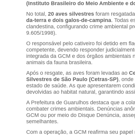
(Instituto Brasileiro do Meio Ambiente e 
No total,
20 aves silvestres
foram resgatad
da-terra e dois galos-de-campina
. Todas e
clandestina, configurando crime ambiental pr
9.605/1998).
O responsável pelo cativeiro foi detido em fl
competente, devendo responder judicialmente
integrada da GCM e dos órgãos ambientais no
animais da fauna brasileira.
Após o resgate, as aves foram levadas ao
Ce
Silvestres de São Paulo (Cetras-SP)
, onde
estado de saúde. As que apresentarem cond
devolvidas ao habitat natural, garantindo as
A Prefeitura de Guarulhos destaca que a co
combater crimes ambientais. Denúncias anôni
GCM ou por meio do Disque Denúncia, asseg
semelhantes.
Com a operação, a GCM reafirma seu papel