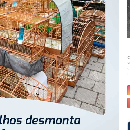
C
s
d
C