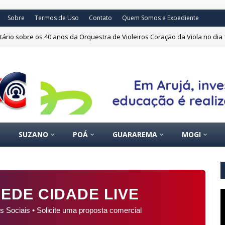
Sobre
Termos de Uso
Contato
Quem Somos e Expediente
ário sobre os 40 anos da Orquestra de Violeiros Coração da Viola no dia 
SUZANO
POÁ
GUARAREMA
MOGI
EDE CIDADE LIVE
s Sociais • Solicite uma proposta comercial