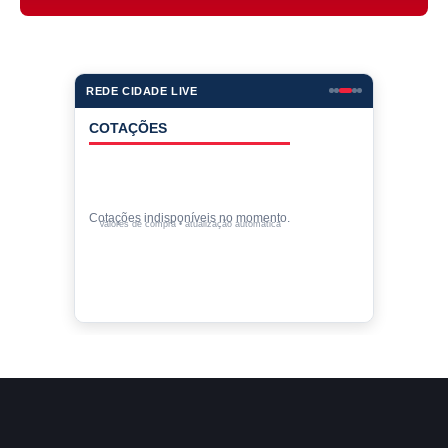
REDE CIDADE LIVE
COTAÇÕES
Cotações indisponíveis no momento.
Valores de compra • atualização automática