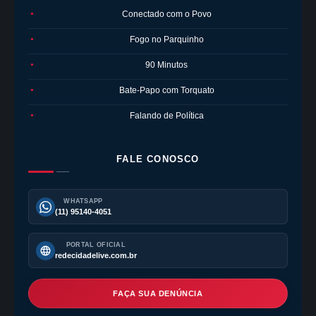
Conectado com o Povo
●
Fogo no Parquinho
●
90 Minutos
●
Bate-Papo com Torquato
●
Falando de Política
●
FALE CONOSCO
WHATSAPP
(11) 95140-4051
PORTAL OFICIAL
redecidadelive.com.br
FAÇA SUA DENÚNCIA