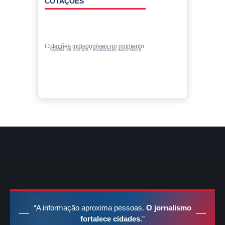
COTAÇÕES
Cotações indisponíveis no momento.
Valores de compra • atualização automática
“A informação aproxima pessoas.
O jornalismo
fortalece cidades.
”