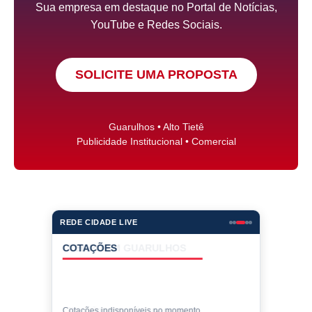
Sua empresa em destaque no Portal de Notícias,
YouTube e Redes Sociais.
SOLICITE UMA PROPOSTA
Guarulhos • Alto Tietê
Publicidade Institucional • Comercial
REDE CIDADE LIVE
COTAÇÕES
Cotações indisponíveis no momento.