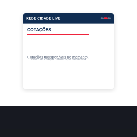
REDE CIDADE LIVE
COTAÇÕES
Cotações indisponíveis no momento.
Valores de compra • atualização automática