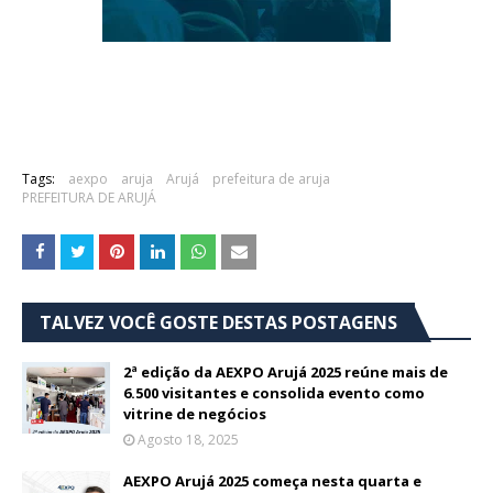
Tags:
aexpo
aruja
Arujá
prefeitura de aruja
PREFEITURA DE ARUJÁ
TALVEZ VOCÊ GOSTE DESTAS POSTAGENS
2ª edição da AEXPO Arujá 2025 reúne mais de
6.500 visitantes e consolida evento como
vitrine de negócios
Agosto 18, 2025
AEXPO Arujá 2025 começa nesta quarta e