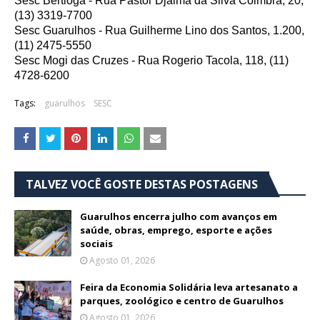
Sesc Bertioga - Rua Pastor Djalma da Silva Coimbra, 20,
(13) 3319-7700
Sesc Guarulhos - Rua Guilherme Lino dos Santos, 1.200,
(11) 2475-5550
Sesc Mogi das Cruzes - Rua Rogerio Tacola, 118, (11)
4728-6200
Tags:
guarulhos
SESC
TALVEZ VOCÊ GOSTE DESTAS POSTAGENS
Guarulhos encerra julho com avanços em
saúde, obras, emprego, esporte e ações
sociais
Agosto 01, 2026
Feira da Economia Solidária leva artesanato a
parques, zoológico e centro de Guarulhos
Agosto 01, 2026