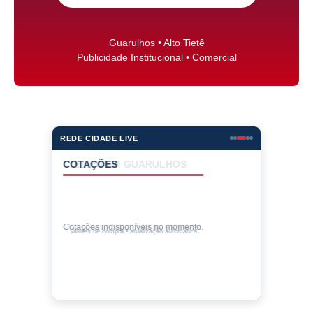
Guarulhos • Alto Tietê
Publicidade Institucional • Comercial
REDE CIDADE LIVE
COTAÇÕES
Cotações indisponíveis no momento.
Valores de compra • atualização automática