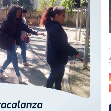
C
s
d
C