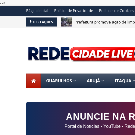
-->
Página Inicial
Política de Privacidade
Políticas de Cookies
Prefeitura promove ação de limp
DESTAQUES
OS
GUARULHOS
ARUJÁ
ITAQUA
ANUNCIE NA R
Portal de Notícias • YouTube • Rede