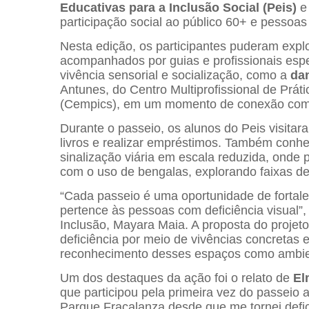
Educativas para a Inclusão Social (Peis)
e 
participação social ao público 60+ e pessoas
Nesta edição, os participantes puderam expl
acompanhados por guias e profissionais esp
vivência sensorial e socialização, como a
dan
Antunes, do Centro Multiprofissional de Prá
(Cempics), em um momento de conexão com o
Durante o passeio, os alunos do Peis visita
livros e realizar empréstimos. Também con
sinalização viária em escala reduzida, onde 
com o uso de bengalas, explorando faixas d
“Cada passeio é uma oportunidade de fortal
pertence às pessoas com deficiência visual”,
Inclusão, Mayara Maia. A proposta do projet
deficiência por meio de vivências concretas
reconhecimento desses espaços como ambien
Um dos destaques da ação foi o relato de
El
que participou pela primeira vez do passeio a
Parque Fracalanza desde que me tornei deficie