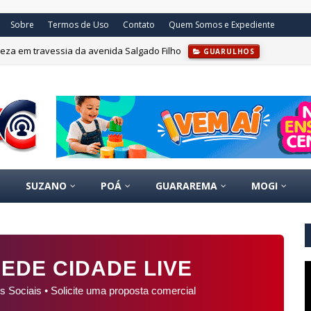
Sobre
Termos de Uso
Contato
Quem Somos e Expediente
eza em travessia da avenida Salgado Filho
GUARULHOS
SUZANO
POÁ
GUARAREMA
MOGI
EDE CIDADE LIVE
s Sociais • Solicite uma proposta comercial