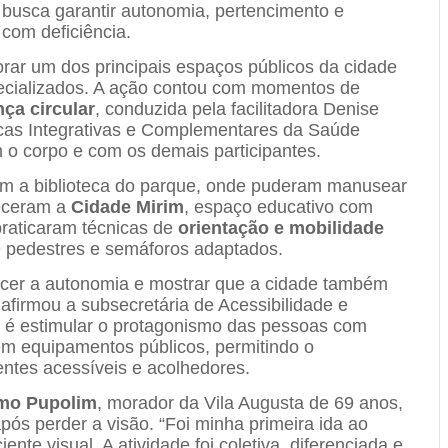
busca garantir autonomia, pertencimento e
 com deficiência.
orar um dos principais espaços públicos da cidade
ecializados. A ação contou com momentos de
ça circular
, conduzida pela facilitadora Denise
ticas Integrativas e Complementares da Saúde
 corpo e com os demais participantes.
ram a biblioteca do parque, onde puderam manusear
heceram a
Cidade Mirim
, espaço educativo com
praticaram técnicas de
orientação e mobilidade
e pedestres e semáforos adaptados.
ecer a autonomia e mostrar que a cidade também
 afirmou a subsecretária de Acessibilidade e
o é estimular o protagonismo das pessoas com
 em equipamentos públicos, permitindo o
tes acessíveis e acolhedores.
mo Pupolim
, morador da Vila Augusta de 69 anos,
pós perder a visão. “Foi minha primeira ida ao
nte visual. A atividade foi coletiva, diferenciada e