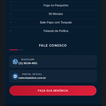
Fogo no Parquinho
●
90 Minutos
●
Bate-Papo com Torquato
●
Falando de Política
●
FALE CONOSCO
WHATSAPP
(11) 95140-4051
PORTAL OFICIAL
redecidadelive.com.br
FAÇA SUA DENÚNCIA