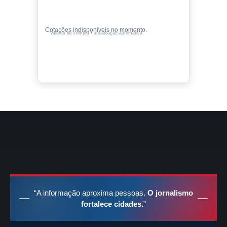
Cotações indisponíveis no momento.
Valores de compra • atualização automática
“A informação aproxima pessoas.
O jornalismo
fortalece cidades.
”