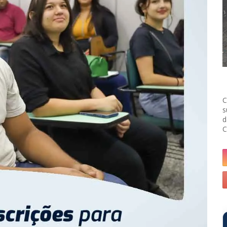
C
s
d
C