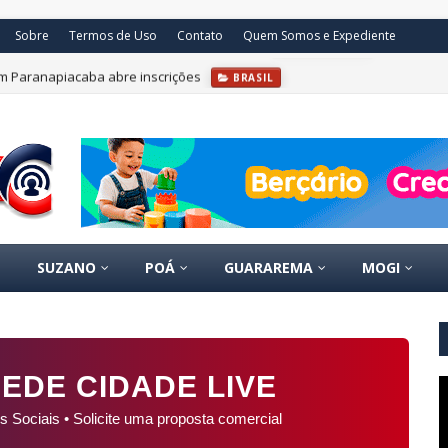
Sobre
Termos de Uso
Contato
Quem Somos e Expediente
m Paranapiacaba abre inscrições
BRASIL
SUZANO
POÁ
GUARAREMA
MOGI
EDE CIDADE LIVE
s Sociais • Solicite uma proposta comercial