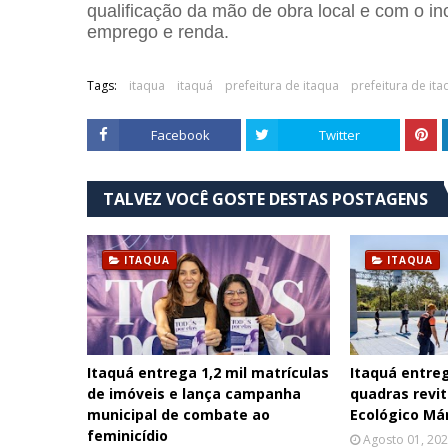
qualificação da mão de obra local e com o inc
emprego e renda.
Tags:
itaqua
itaquá
prefeitura de itaqua
prefeitura de ita
Facebook
Twitter
TALVEZ VOCÊ GOSTE DESTAS POSTAGENS
ITAQUA
ITAQUA
Itaquá entrega 1,2 mil matrículas
Itaquá entre
de imóveis e lança campanha
quadras revi
municipal de combate ao
Ecológico Má
feminicídio
Agosto 01, 20