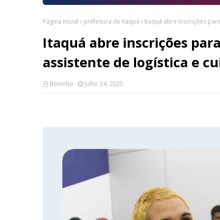
Página inicial
prefeitura de itaquá
Itaquá abre inscrições para
Itaquá abre inscrições para
assistente de logística e c
Boninho
Julho 24, 2025