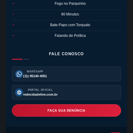
Fogo no Parquinho
●
90 Minutos
●
Bate-Papo com Torquato
●
Falando de Política
●
FALE CONOSCO
WHATSAPP
(11) 95140-4051
PORTAL OFICIAL
redecidadelive.com.br
FAÇA SUA DENÚNCIA