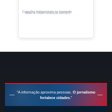
Cotações indisponíveis no momento.
Valores de compra • atualização automática
“A informação aproxima pessoas.
O jornalismo
fortalece cidades.
”