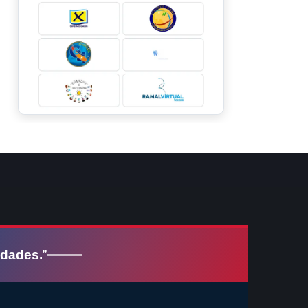
idades.
”