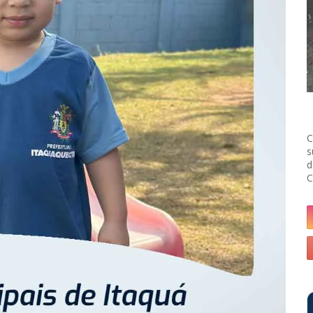
C
s
d
C