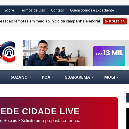
Sobre
Termos de Uso
Contato
Quem Somos e Expediente
essões remotas em meio ao início da campanha eleitoral
POLÍTICA
 indícios de irregularidades em emendas parlamentares após auditoria do
SUZANO
POÁ
GUARAREMA
MOGI
EDE CIDADE LIVE
s Sociais • Solicite uma proposta comercial