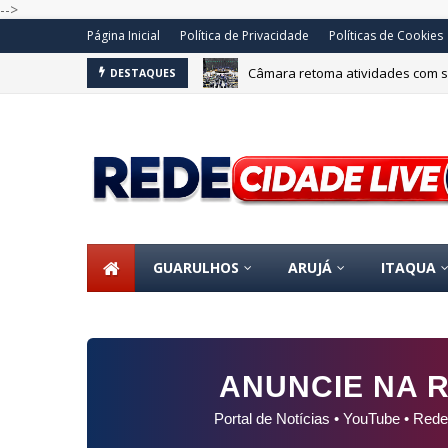
-->
Página Inicial
Política de Privacidade
Políticas de Cookies
Câmara retoma atividades com s
Flávio Dino manda PF investigar
DESTAQUES
GUARULHOS
ARUJÁ
ITAQUA
ANUNCIE NA R
Portal de Notícias • YouTube • Rede