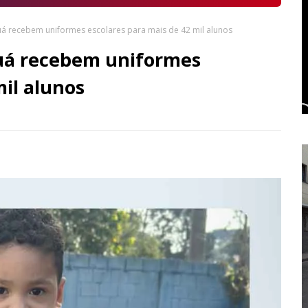
quá recebem uniformes escolares para mais de 42 mil alunos
quá recebem uniformes
mil alunos