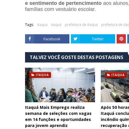
e sentimento de pertencimento
aos alunos
famílias com vestuário escolar.
Tags:
itaqua
itaquá
prefeitura de itaqua
prefeitura de ita
Facebook
Twitter
TALVEZ VOCÊ GOSTE DESTAS POSTAGENS
ITAQUA
ITAQUA
Itaquá Mais Emprego realiza
Após 50 hora
semana de seleções com vagas
Itaquá concl
em 14 funções e oportunidades
incêndio quím
para jovem aprendiz
recuperação 