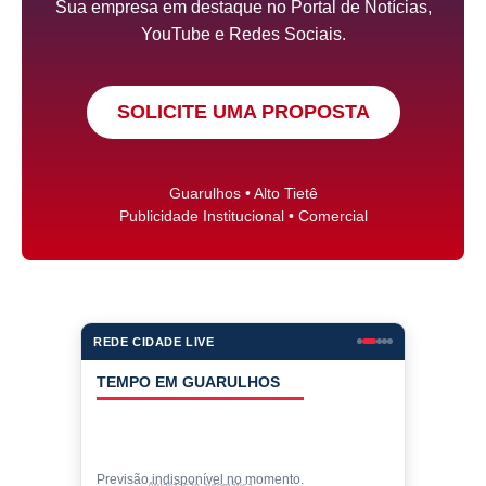
Sua empresa em destaque no Portal de Notícias,
YouTube e Redes Sociais.
SOLICITE UMA PROPOSTA
Guarulhos • Alto Tietê
Publicidade Institucional • Comercial
REDE CIDADE LIVE
COTAÇÕES
Cotações indisponíveis no momento.
Valores de compra • atualização automática