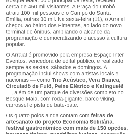
Bosque Maia, polo principal da festa, recebeu
cerca de 450 mil visitantes. A Praça do Orobó
atraiu 100 mil pessoas e o Campo do Santa
Emília, outras 30 mil. Na sexta-feira (11), o Arraial
chegou ao bairro dos Pimentas, ao lado do novo
terminal de ônibus, ampliando o alcance da
programação e democratizando o acesso à cultura
popular.
O Arraial é promovido pela empresa Espaço Inter
Eventos, vencedora de edital público, e realizado
sempre às sextas, sábados e domingos. A
programação inclui shows com artistas locais e
nacionais — como
Trio Acústico, Vera Bianca,
Circuladô de Fulô, Peixe Elétrico e Katinguelê
—, além de um parque de diversões completo no
Bosque Maia, com roda-gigante, barco viking,
carrossel e pista de bate-bate.
Os quatro polos ainda contam com
feiras de
artesanato do projeto Economia Solidária
,
festival gastronômico com mais de 150 opções
,