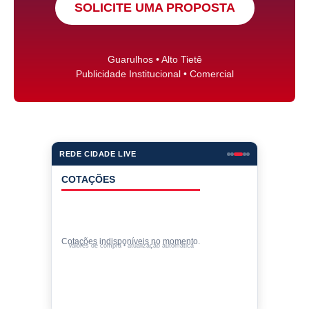
SOLICITE UMA PROPOSTA
Guarulhos • Alto Tietê
Publicidade Institucional • Comercial
REDE CIDADE LIVE
COTAÇÕES
Cotações indisponíveis no momento.
Valores de compra • atualização automática