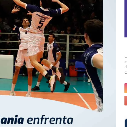
C
s
d
C