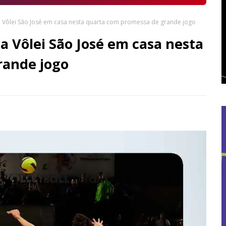
ta Vôlei São José em casa nesta quarta com promessa de grande jogo
a Vôlei São José em casa nesta
rande jogo