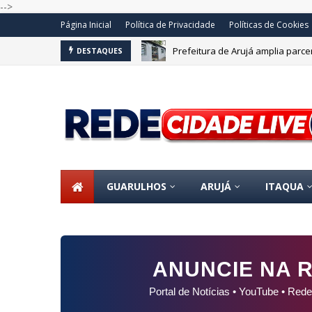
-->
Página Inicial
Política de Privacidade
Políticas de Cookies
Prefeitura de Arujá amplia par
DESTAQUES
GUARULHOS
ARUJÁ
ITAQUA
ANUNCIE NA R
Portal de Notícias • YouTube • Rede