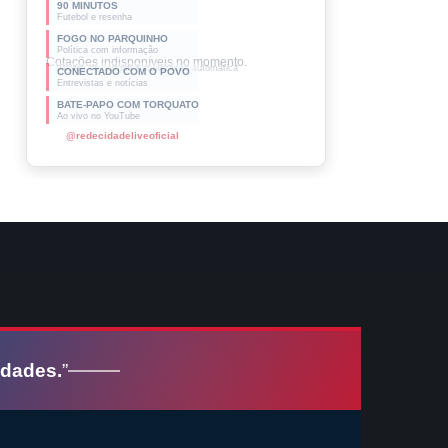
90 MINUTOS
Futebol e resenha
FOGO NO PARQUINHO
Política com informação
CONECTADO COM O POVO
Entrevistas e notícias
BATE-PAPO COM TORQUATO
Ao vivo no YouTube
@redecidadeliveoficial
idades.
”