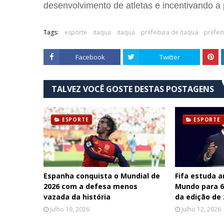
desenvolvimento de atletas e incentivando a p
Tags:
esporte
itaqua
itaquá
prefeitura de itaqua
prefeit
Facebook
Twitter
TALVEZ VOCÊ GOSTE DESTAS POSTAGENS
ESPORTE
ESPORTE
Espanha conquista o Mundial de
Fifa estuda 
2026 com a defesa menos
Mundo para 64
vazada da história
da edição de
Julho 19, 2026
Julho 12, 2026