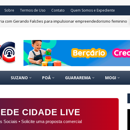
Sobre
Termos de Uso
Contato
Quem Somos e Expediente
ceria com Gerando Falcões para impulsionar empreendedorismo feminino
SUZANO
POÁ
GUARAREMA
MOGI
EDE CIDADE LIVE
s Sociais • Solicite uma proposta comercial