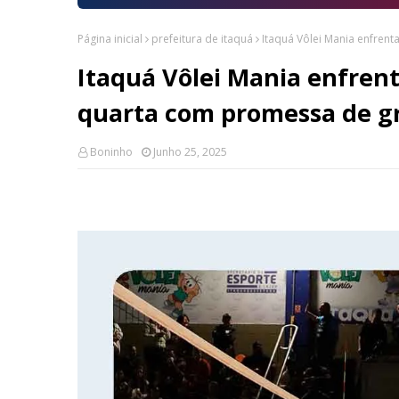
Página inicial
prefeitura de itaquá
Itaquá Vôlei Mania enfren
Itaquá Vôlei Mania enfrent
quarta com promessa de g
Boninho
Junho 25, 2025