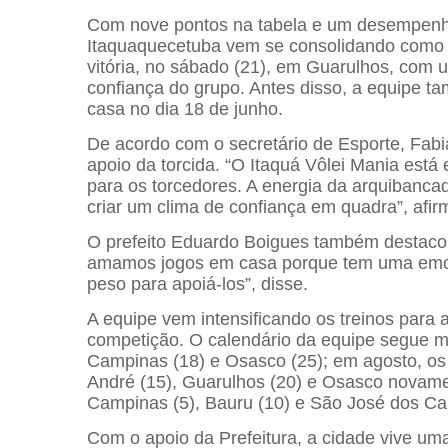
Com nove pontos na tabela e um desempenho 
Itaquaquecetuba vem se consolidando como
vitória, no sábado (21), em Guarulhos, com u
confiança do grupo. Antes disso, a equipe t
casa no dia 18 de junho.
De acordo com o secretário de Esporte, Fabi
apoio da torcida. “O Itaquá Vôlei Mania es
para os torcedores. A energia da arquibanca
criar um clima de confiança em quadra”, afir
O prefeito Eduardo Boigues também destacou
amamos jogos em casa porque tem uma emoçã
peso para apoiá-los”, disse.
A equipe vem intensificando os treinos para 
competição. O calendário da equipe segue mo
Campinas (18) e Osasco (25); em agosto, os 
André (15), Guarulhos (20) e Osasco novamen
Campinas (5), Bauru (10) e São José dos Ca
Com o apoio da Prefeitura, a cidade vive um