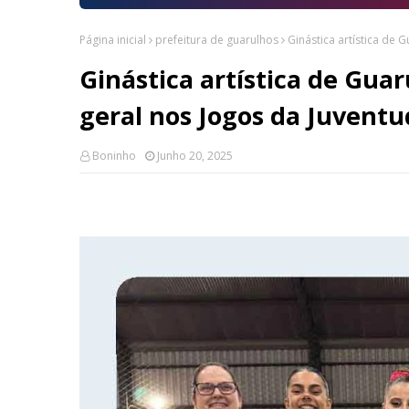
Página inicial
prefeitura de guarulhos
Ginástica artística de 
Ginástica artística de Guar
geral nos Jogos da Juvent
Boninho
Junho 20, 2025