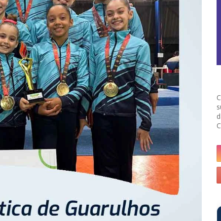
C
s
d
C