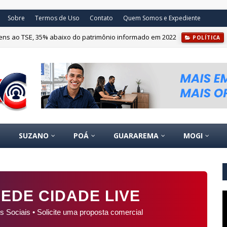
Sobre
Termos de Uso
Contato
Quem Somos e Expediente
bens ao TSE, 35% abaixo do patrimônio informado em 2022
POLÍTICA
SUZANO
POÁ
GUARAREMA
MOGI
EDE CIDADE LIVE
s Sociais • Solicite uma proposta comercial