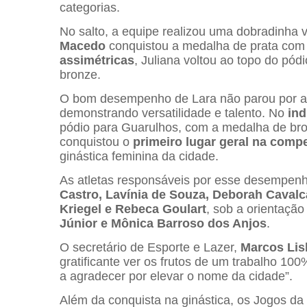
categorias.
No salto, a equipe realizou uma dobradinha v
Macedo
conquistou a medalha de prata com 
assimétricas
, Juliana voltou ao topo do pó
bronze.
O bom desempenho de Lara não parou por aí
demonstrando versatilidade e talento. No
ind
pódio para Guarulhos, com a medalha de br
conquistou o
primeiro lugar geral na comp
ginástica feminina da cidade.
As atletas responsáveis por esse desempen
Castro, Lavínia de Souza, Deborah Cavalc
Kriegel e Rebeca Goulart
, sob a orientação
Júnior e Mônica Barroso dos Anjos
.
O secretário de Esporte e Lazer,
Marcos Lis
gratificante ver os frutos de um trabalho 10
a agradecer por elevar o nome da cidade”.
Além da conquista na ginástica, os Jogos d