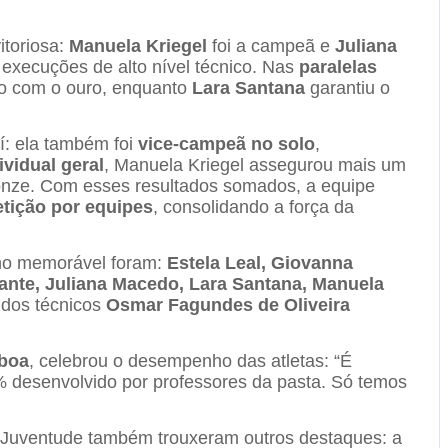
itoriosa:
Manuela Kriegel
foi a campeã e
Juliana
execuções de alto nível técnico. Nas
paralelas
dio com o ouro, enquanto
Lara Santana
garantiu o
: ela também foi
vice-campeã no solo
,
ividual geral
, Manuela Kriegel assegurou mais um
onze. Com esses resultados somados, a equipe
etição por equipes
, consolidando a força da
ho memorável foram:
Estela Leal, Giovanna
ante, Juliana Macedo, Lara Santana, Manuela
 dos técnicos
Osmar Fagundes de Oliveira
boa
, celebrou o desempenho das atletas: “É
0% desenvolvido por professores da pasta. Só temos
a Juventude também trouxeram outros destaques: a