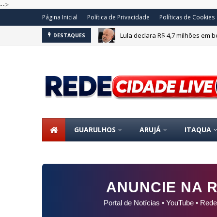
-->
Página Inicial
Política de Privacidade
Políticas de Cookies
Lula declara R$ 4,7 milhões em 
DESTAQUES
GUARULHOS
ARUJÁ
ITAQUA
ANUNCIE NA R
Portal de Notícias • YouTube • Rede