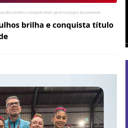
Guarulhos brilha e conquista título geral nos Jogos da Juventude
ulhos brilha e conquista título
ude