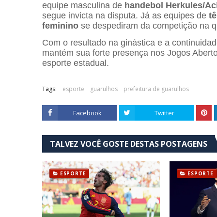
equipe masculina de
handebol Herkules/Ac
segue invicta na disputa. Já as equipes de
t
feminino
se despediram da competição na qui
Com o resultado na ginástica e a continuida
mantém sua forte presença nos Jogos Aberto
esporte estadual.
Tags:
esporte
guarulhos
prefeitura de guarulhos
Facebook
Twitter
TALVEZ VOCÊ GOSTE DESTAS POSTAGENS
ESPORTE
ESPORTE