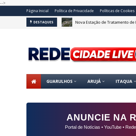
-->
Página Inicial
Política de Privacidade
Políticas de Cookies
Nova Estação de Tratamento de 
DESTAQUES
Escola municipal de Guarulhos 
GUARULHOS
ARUJÁ
ITAQUA
ANUNCIE NA R
Portal de Notícias • YouTube • Rede