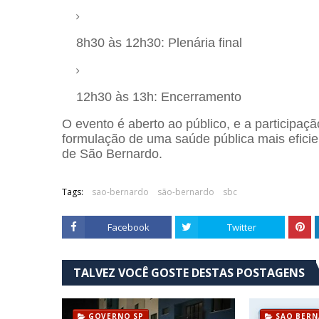
8h30 às 12h30: Plenária final
12h30 às 13h: Encerramento
O evento é aberto ao público, e a participa
formulação de uma saúde pública mais efici
de São Bernardo.
Tags:
sao-bernardo
são-bernardo
sbc
Facebook
Twitter
TALVEZ VOCÊ GOSTE DESTAS POSTAGENS
GOVERNO SP
SAO BER