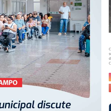
C
s
d
C