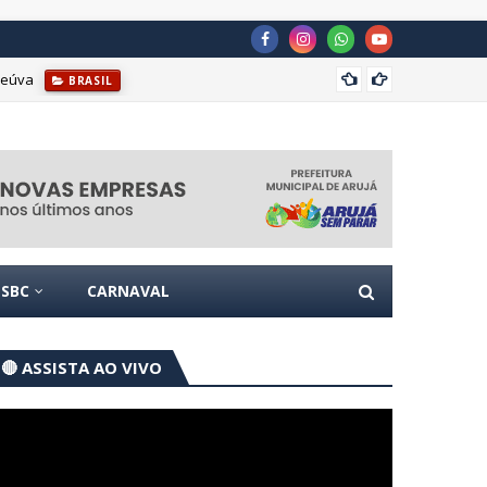
reúva
BRASIL
Prefei
ioemocional
GUARULHOS
SBC
CARNAVAL
🔴 ASSISTA AO VIVO