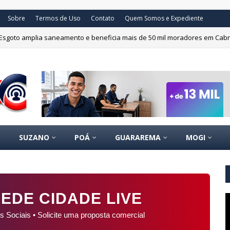
Sobre
Termos de Uso
Contato
Quem Somos e Expediente
Esgoto amplia saneamento e beneficia mais de 50 mil moradores em Cab
recebe pesquisadores de Harvard por projeto sobre desenvolvimento soc
SUZANO
POÁ
GUARAREMA
MOGI
EDE CIDADE LIVE
s Sociais • Solicite uma proposta comercial