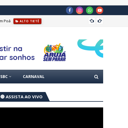
em Poá
GCM pr
ALTO TIETÊ
SBC
CARNAVAL
🔴 ASSISTA AO VIVO