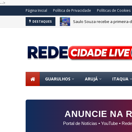
-->
Página Inicial
Política de Privacidade
Políticas de Cookies
Saulo Souza recebe a primeira-da
DESTAQUES
GUARULHOS
ARUJÁ
ITAQUA
ANUNCIE NA R
Portal de Notícias • YouTube • Rede