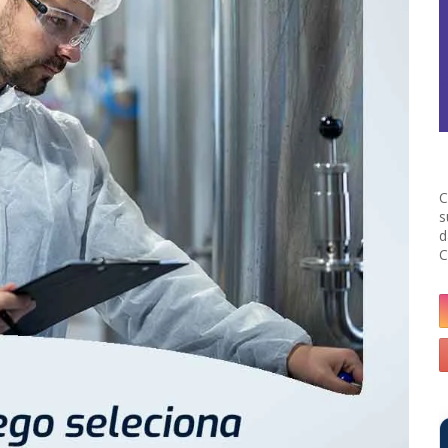
C
s
d
C