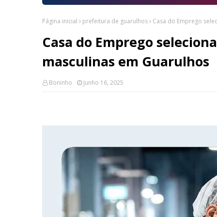
Página inicial
prefeitura de guarulhos
Casa do Emprego selec
Casa do Emprego seleciona
masculinas em Guarulhos
Boninho
Junho 16, 2025