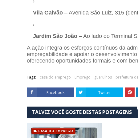
Vila Galvão
– Avenida São Luiz, 315 (den
Jardim São João
– Ao lado do Terminal 
A ação integra os esforços contínuos da admi
empregabilidade e apoiar o desenvolvimento 
oferecendo oportunidades formais e com bene
Tags:
casa do emprego
Emprego
guarulhos
prefeitura d
Facebook
Twitter
TALVEZ VOCÊ GOSTE DESTAS POSTAGENS
CASA DO EMPREGO