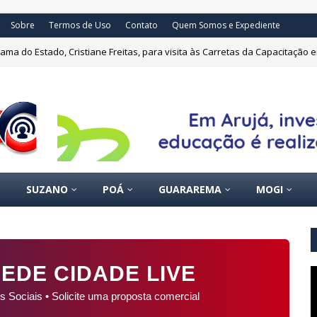
Sobre
Termos de Uso
Contato
Quem Somos e Expediente
ma do Estado, Cristiane Freitas, para visita às Carretas da Capacitação 
SUZANO
POÁ
GUARAREMA
MOGI
EDE CIDADE LIVE
s Sociais • Solicite uma proposta comercial