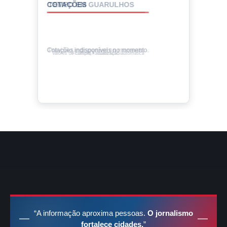
COTAÇÕES
Cotações indisponíveis no momento.
Valores de compra • atualização automática
“A informação aproxima pessoas.
O jornalismo
fortalece cidades.
”