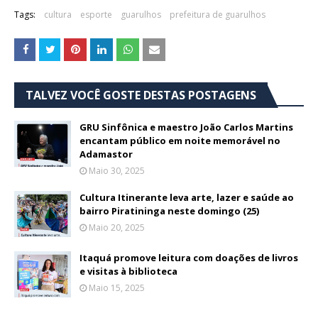
Tags:
cultura
esporte
guarulhos
prefeitura de guarulhos
TALVEZ VOCÊ GOSTE DESTAS POSTAGENS
GRU Sinfônica e maestro João Carlos Martins
encantam público em noite memorável no
Adamastor
Maio 30, 2025
Cultura Itinerante leva arte, lazer e saúde ao
bairro Piratininga neste domingo (25)
Maio 20, 2025
Itaquá promove leitura com doações de livros
e visitas à biblioteca
Maio 15, 2025