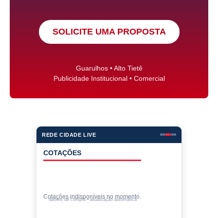
SOLICITE UMA PROPOSTA
Guarulhos • Alto Tietê
Publicidade Institucional • Comercial
REDE CIDADE LIVE
PROGRAMAÇÃO
90 MINUTOS
Futebol e resenha
FOGO NO PARQUINHO
Política com informação
CONECTADO COM O POVO
Entrevistas e notícias
BATE-PAPO COM TORQUATO