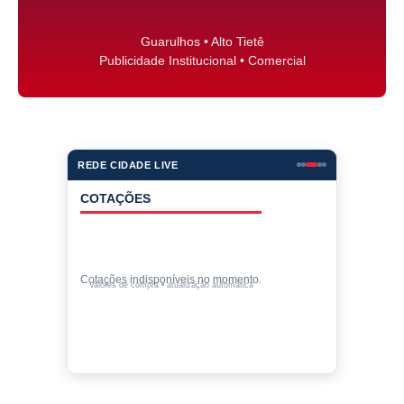
Guarulhos • Alto Tietê
Publicidade Institucional • Comercial
REDE CIDADE LIVE
COTAÇÕES
Cotações indisponíveis no momento.
Valores de compra • atualização automática