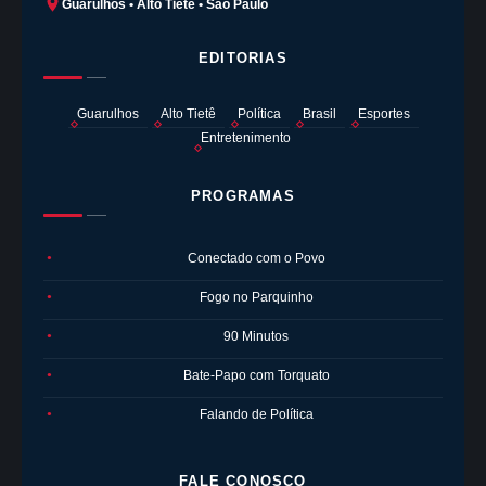
Guarulhos • Alto Tietê • São Paulo
EDITORIAS
Guarulhos
Alto Tietê
Política
Brasil
Esportes
Entretenimento
PROGRAMAS
Conectado com o Povo
●
Fogo no Parquinho
●
90 Minutos
●
Bate-Papo com Torquato
●
Falando de Política
●
FALE CONOSCO