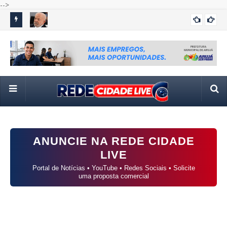
-->
vil
Lula declara R$ 4,7 milhões em bens ao TSE, 35% abaixo do
Ita
POLÍTICA
patrimônio informado em 2022
hab
ANUNCIE NA REDE CIDADE
LIVE
Portal de Notícias • YouTube • Redes Sociais • Solicite
uma proposta comercial