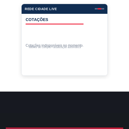
REDE CIDADE LIVE
COTAÇÕES
Cotações indisponíveis no momento.
Valores de compra • atualização automática