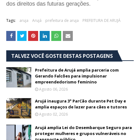
dos direitos das futuras gerações.
Tags:
aruja
Arujá
prefeitura de aruja
PREFEITURA DE ARUJÁ
TALVEZ VOCÊ GOSTE DESTAS POSTAGENS
Prefeitura de Arujá amplia parceria com
Gerando Falcões para impulsionar
empreendedorismo feminino
Agosto 06, 2026
Arujá inaugura 3º ParCão durante Pet Day e
amplia espaços de lazer para cães e tutores
Agosto 02, 2026
Arujá amplia Lei do Desembarque Seguro para
proteger mulheres e grupos vulneráveis no
transporte público