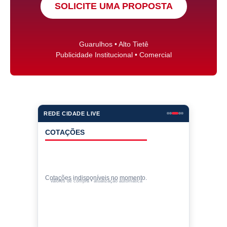
SOLICITE UMA PROPOSTA
Guarulhos • Alto Tietê
Publicidade Institucional • Comercial
REDE CIDADE LIVE
COTAÇÕES
Cotações indisponíveis no momento.
Valores de compra • atualização automática