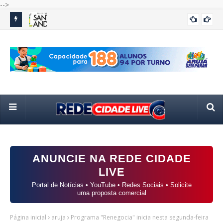
-->
 da
Concurso de ferreomodelismo em Paranapiacaba abre
Gua
BRASIL
inscrições
cap
ANUNCIE NA REDE CIDADE
LIVE
Portal de Notícias • YouTube • Redes Sociais • Solicite
uma proposta comercial
Página inicial
aruja
Programa "Renegocia" inicia nesta segunda-feira