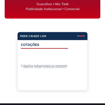
Guarulhos • Alto Tietê
Publicidade Institucional • Comercial
REDE CIDADE LIVE
COTAÇÕES
Cotações indisponíveis no momento.
Valores de compra • atualização automática