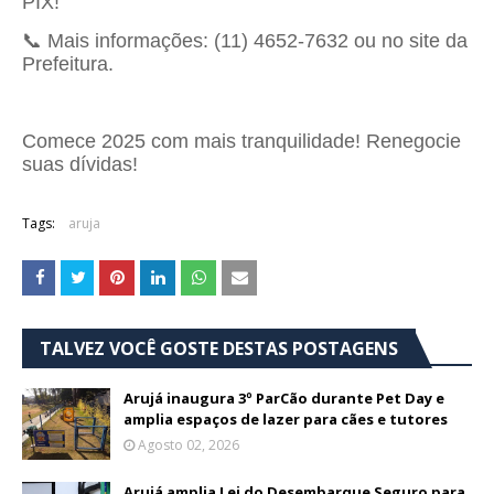
PIX!
📞 Mais informações: (11) 4652-7632 ou no site da
Prefeitura.
Comece 2025 com mais tranquilidade! Renegocie
suas dívidas!
Tags:
aruja
TALVEZ VOCÊ GOSTE DESTAS POSTAGENS
Arujá inaugura 3º ParCão durante Pet Day e
amplia espaços de lazer para cães e tutores
Agosto 02, 2026
Arujá amplia Lei do Desembarque Seguro para