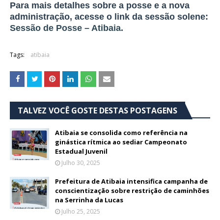
Para mais detalhes sobre a posse e a nova
administração, acesse o link da sessão solene:
Sessão de Posse – Atibaia
.
Tags:
atibaia
TALVEZ VOCÊ GOSTE DESTAS POSTAGENS
Atibaia se consolida como referência na
ginástica rítmica ao sediar Campeonato
Estadual Juvenil
Julho 30, 2025
Prefeitura de Atibaia intensifica campanha de
conscientização sobre restrição de caminhões
na Serrinha da Lucas
Julho 25, 2025