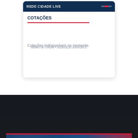
REDE CIDADE LIVE
COTAÇÕES
Cotações indisponíveis no momento.
Valores de compra • atualização automática