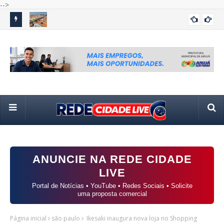
-->
 de
Casa Paulista libera novas cartas de crédito para famílias
Câ
BRASIL
comprarem o primeiro imóvel
ao 
ANUNCIE NA REDE CIDADE
LIVE
Portal de Notícias • YouTube • Redes Sociais • Solicite
uma proposta comercial
Página inicial
são paulo
Ikesaki inaugura nova loja no Shopping