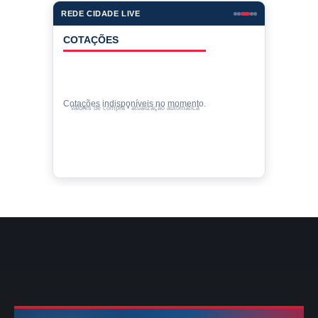
REDE CIDADE LIVE
COTAÇÕES
Cotações indisponíveis no momento.
Valores de compra • atualização automática