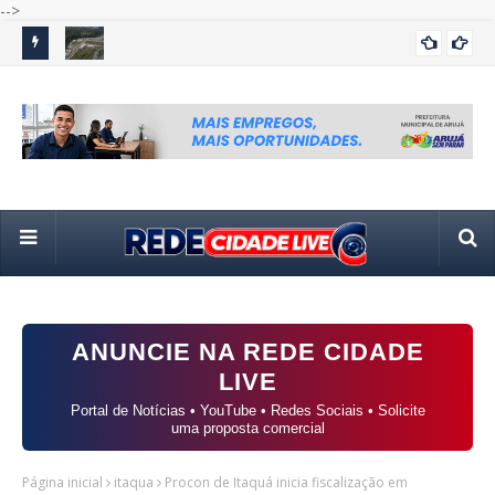
-->
uir salão
Nova Estação de Tratamento de Esgoto amplia saneamento
Esc
BRASIL
e beneficia mais de 50 mil moradores em Cabreúva
Har
ANUNCIE NA REDE CIDADE
LIVE
Portal de Notícias • YouTube • Redes Sociais • Solicite
uma proposta comercial
Página inicial
itaqua
Procon de Itaquá inicia fiscalização em