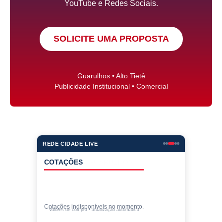
YouTube e Redes Sociais.
SOLICITE UMA PROPOSTA
Guarulhos • Alto Tietê
Publicidade Institucional • Comercial
REDE CIDADE LIVE
COTAÇÕES
Cotações indisponíveis no momento.
Valores de compra • atualização automática